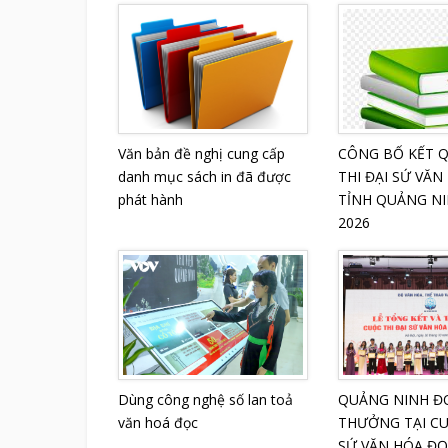
Văn bản đề nghị cung cấp
CÔNG BỐ KẾT 
danh mục sách in đã được
THI ĐẠI SỨ VĂN
phát hành
TỈNH QUẢNG N
2026
Dùng công nghệ số lan toả
QUẢNG NINH ĐO
văn hoá đọc
THƯỞNG TẠI CU
SỨ VĂN HÓA Đ