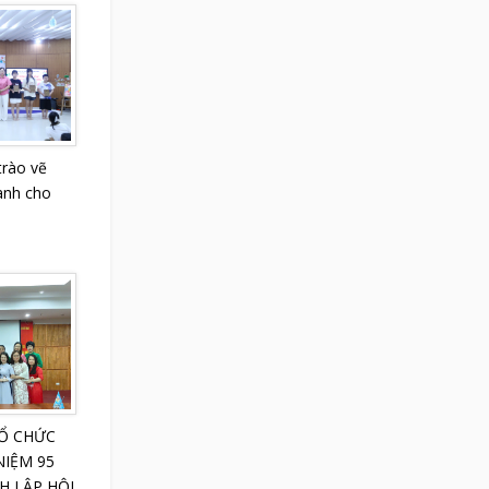
trào vẽ
ành cho
TỔ CHỨC
IỆM 95
 LẬP HỘI