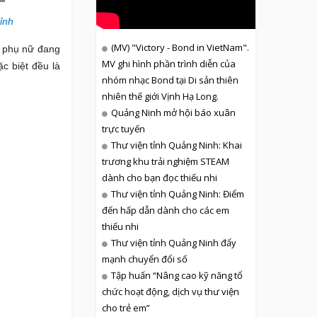
ỉnh
(MV) "Victory - Bond in VietNam".
 phụ nữ đang
MV ghi hình phần trình diễn của
c biệt đều là
nhóm nhạc Bond tại Di sản thiên
nhiên thế giới Vịnh Hạ Long.
Quảng Ninh mở hội báo xuân
trực tuyến
Thư viện tỉnh Quảng Ninh: Khai
trương khu trải nghiệm STEAM
dành cho bạn đọc thiếu nhi
Thư viện tỉnh Quảng Ninh: Điểm
đến hấp dẫn dành cho các em
thiếu nhi
Thư viện tỉnh Quảng Ninh đẩy
mạnh chuyển đổi số
Tập huấn “Nâng cao kỹ năng tổ
chức hoạt động, dịch vụ thư viện
cho trẻ em”