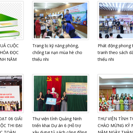
QUẢ CUỘC
Trang bị kỹ năng phòng,
Phát động phong 
 HÓA ĐỌC
chống tai nạn mùa hè cho
tranh theo sách d
INH NĂM
thiếu nhi
thiếu nhi
ẠT 06 GIẢI
Thư viện tỉnh Quảng Ninh
THƯ VIỆN TỈNH 
ỘC THI ĐẠI
triển khai Dự án 6 (Hỗ trợ
CHÀO MỪNG KỶ N
ỌC TOÀN
xây dựng tủ sách cộng đồng
NĂM NGÀY THÀNH