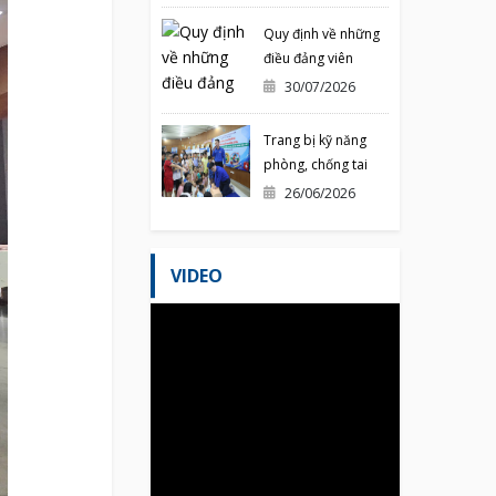
TỈNH QUẢNG NINH
NĂM 2026
Quy định về những
điều đảng viên
không được làm
30/07/2026
Trang bị kỹ năng
phòng, chống tai
nạn mùa hè cho
26/06/2026
thiếu nhi
VIDEO