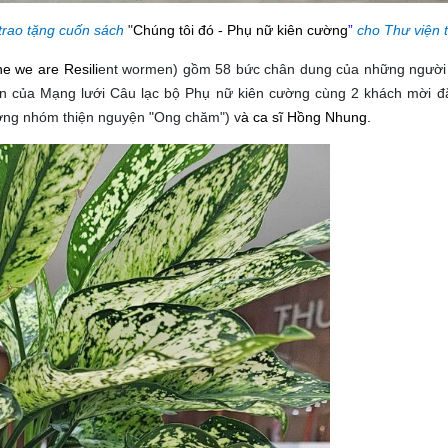
trao tặng cuốn sách
"
Chúng tôi đó - Phụ nữ kiên cường
”
cho Thư viện t
he we are Resili
ent wormen
)
gồm 58 bức chân dung của những người
ên của Mạng lưới Câu lạc bộ Phụ nữ kiên cường cùng 2 khách mời đặ
ởng nhóm thiện nguyện "Ong chăm") v
à
ca sĩ Hồng Nhung
.