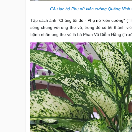
Câu lạc bộ Phụ nữ kiên cường Quảng Ninh 
Tập sách ản
h "
Chúng tôi đó - Phụ nữ kiên cường
” (T
sống chung với ung thư vú, trong đó có 56 thành vi
bệnh nhân ung thư vú là bà Phan Vũ Diễm Hằng (Trư