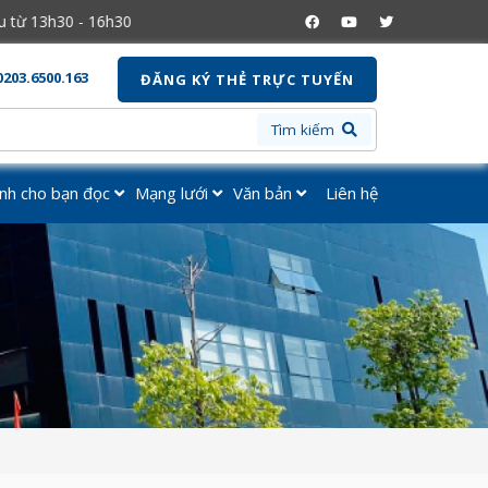
h30
0203.6500.163
ĐĂNG KÝ THẺ TRỰC TUYẾN
Tìm kiếm
nh cho bạn đọc
Mạng lưới
Văn bản
Liên hệ