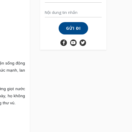
GỬI ĐI
yện sống động
sức mạnh, lan
ững giọt nước
này, họ không
 thư vú.