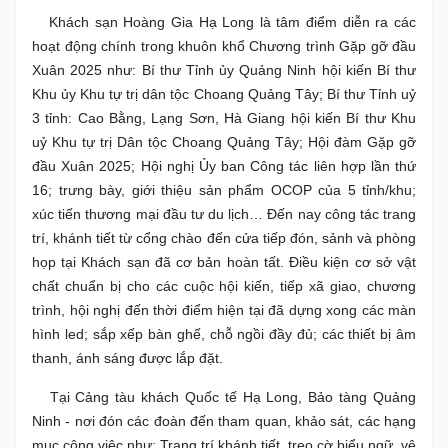
Khách sạn Hoàng Gia Hạ Long là tâm điểm diễn ra các
hoạt động chính trong khuôn khổ Chương trình Gặp gỡ đầu
Xuân 2025 như: Bí thư Tỉnh ủy Quảng Ninh hội kiến Bí thư
Khu ủy Khu tự trị dân tộc Choang Quảng Tây; Bí thư Tỉnh uỷ
3 tỉnh: Cao Bằng, Lạng Sơn, Hà Giang hội kiến Bí thư Khu
uỷ Khu tự trị Dân tộc Choang Quảng Tây; Hội đàm Gặp gỡ
đầu Xuân 2025; Hội nghị Ủy ban Công tác liên hợp lần thứ
16; trưng bày, giới thiệu sản phẩm OCOP của 5 tỉnh/khu;
xúc tiến thương mại đầu tư du lịch… Đến nay công tác trang
trí, khánh tiết từ cổng chào đến cửa tiếp đón, sảnh và phòng
họp tại Khách sạn đã cơ bản hoàn tất. Điều kiện cơ sở vật
chất chuẩn bị cho các cuộc hội kiến, tiếp xã giao, chương
trình, hội nghị đến thời điểm hiện tại đã dựng xong các màn
hình led; sắp xếp bàn ghế, chỗ ngồi đầy đủ; các thiết bị âm
thanh, ánh sáng được lắp đặt.
Tại Cảng tàu khách Quốc tế Hạ Long, Bảo tàng Quảng
Ninh - nơi đón các đoàn đến tham quan, khảo sát, các hạng
mục công việc như: Trang trí khánh tiết, treo cờ biểu ngữ, vệ