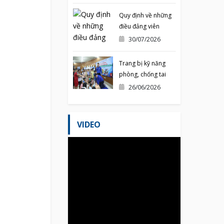
TỈNH QUẢNG NINH
NĂM 2026
Quy định về những
điều đảng viên
không được làm
30/07/2026
Trang bị kỹ năng
phòng, chống tai
nạn mùa hè cho
26/06/2026
thiếu nhi
VIDEO