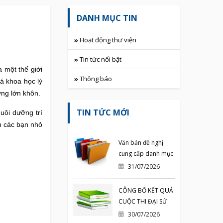
DANH MỤC TIN
Hoạt động thư viện
Tin tức nổi bật
 một thế giới
Thông báo
á khoa học lý
ờng lớn khôn.
TIN TỨC MỚI
uôi dưỡng trí
ến các bạn nhỏ
Văn bản đề nghị
cung cấp danh mục
sách in đã được
31/07/2026
phát hành
CÔNG BỐ KẾT QUẢ
CUỘC THI ĐẠI SỨ
VĂN HÓA ĐỌC
30/07/2026