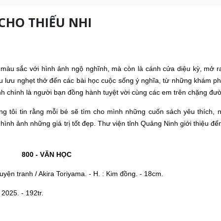
CHO THIẾU NHI
àu sắc với hình ảnh ngộ nghĩnh, mà còn là cánh cửa diệu kỳ, mở ra
êu lưu nghẹt thở đến các bài học cuộc sống ý nghĩa, từ những khám ph
nh chính là người bạn đồng hành tuyệt vời cùng các em trên chặng đư
 tôi tin rằng mỗi bé sẽ tìm cho mình những cuốn sách yêu thích, n
hình ảnh những giá trị tốt đẹp. Thư viện tỉnh Quảng Ninh giới thiệu đ
800 - VĂN HỌC
uyện tranh / Akira Toriyama. - H. : Kim đồng. - 18cm.
025. - 192tr.