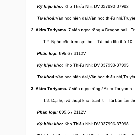
Ký hiệu kho:
Kho Thiếu Nhi: DV.037990-37992
Từ khoá:
Văn học hiện đại,Văn học thiếu nhi,Truyệ
2. Akira Toriyama.
7 viên ngọc rồng = Dragon ball : Tr
T.2: Ngàn cân treo sợi tóc. - Tái bản lần thứ 10.- 
Phân loại:
895.6 / B112V
Ký hiệu kho:
Kho Thiếu Nhi: DV.037993-37995
Từ khoá:
Văn học hiện đại,Văn học thiếu nhi,Truyệ
3. Akira Toriyama.
7 viên ngọc rồng / Akira Toriyama. -
T.3: Đại hội võ thuật khởi tranh!. - Tái bản lần thứ 
Phân loại:
895.6 / B112V
Ký hiệu kho:
Kho Thiếu Nhi: DV.037996-37998