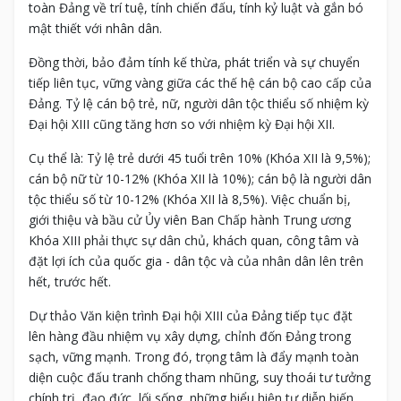
toàn Đảng về trí tuệ, tính chiến đấu, tính kỷ luật và gắn bó
mật thiết với nhân dân.
Đồng thời, bảo đảm tính kế thừa, phát triển và sự chuyển
tiếp liên tục, vững vàng giữa các thế hệ cán bộ cao cấp của
Đảng. Tỷ lệ cán bộ trẻ, nữ, người dân tộc thiểu số nhiệm kỳ
Đại hội XIII cũng tăng hơn so với nhiệm kỳ Đại hội XII.
Cụ thể là: Tỷ lệ trẻ dưới 45 tuổi trên 10% (Khóa XII là 9,5%);
cán bộ nữ từ 10-12% (Khóa XII là 10%); cán bộ là người dân
tộc thiểu số từ 10-12% (Khóa XII là 8,5%). Việc chuẩn bị,
giới thiệu và bầu cử Ủy viên Ban Chấp hành Trung ương
Khóa XIII phải thực sự dân chủ, khách quan, công tâm và
đặt lợi ích của quốc gia - dân tộc và của nhân dân lên trên
hết, trước hết.
Dự thảo Văn kiện trình Đại hội XIII của Đảng tiếp tục đặt
lên hàng đầu nhiệm vụ xây dựng, chỉnh đốn Đảng trong
sạch, vững mạnh. Trong đó, trọng tâm là đẩy mạnh toàn
diện cuộc đấu tranh chống tham nhũng, suy thoái tư tưởng
chính trị, đạo đức, lối sống, những biểu hiện tự diễn biến,