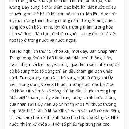
hình thế giới và khu vực diễn biến nhanh, phức tạp, khó
lường. Đây cũng là thời điểm đặc biệt, khi đất nước có sự
chuyển giao thế hệ từ lớp cán bộ sinh ra, lớn lên, được rèn
luyện, trưởng thành trong những năm tháng kháng chiến,
sang lớp cán bộ sinh ra, lớn lên, trưởng thành trong hòa
bình và được đào tạo từ nhiều nguồn, trong đó có cả việc
học tập ở trong nước và nước ngoài.
Tại Hội nghị lần thứ 15 (Khóa XII) mới đây, Ban Chấp hành
Trung ương Khóa XII đã thảo luận dân chủ, thẳng thắn,
trách nhiệm và biểu quyết thông qua danh sách nhân sự đề
cử bổ sung một số đồng chí lần đầu tham gia Ban Chấp
hành Trung ương khóa XIII, bổ sung một số đồng chí Ủy
viên Trung ương khóa XII thuộc trường hợp “đặc biệt” tái
cử khóa XIII và một số đồng chí lần đầu thuộc trường hợp
“đặc biệt” tham gia Ủy viên Trung ương chính thức; thông
qua nhân sự là Ủy viên Bộ Chính trị khóa XII thuộc trường
hợp “đặc biệt” tái cử khóa XIII và danh sách đề cử các đồng
chí vào các chức danh lãnh đạo chủ chốt của Đảng và Nhà
nước nhiệm kỳ khóa XIII với số phiếu tập trung rất cao.