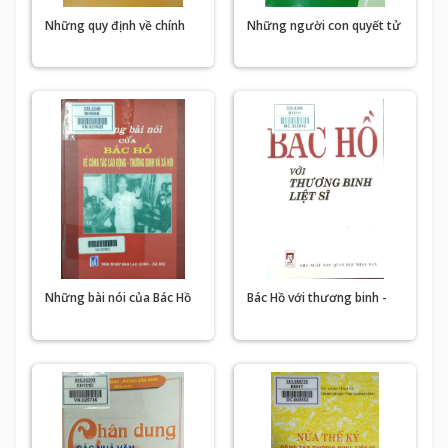
Những quy định về chính
Những người con quyết tử
sách đối với thương binh,
cho tổ quốc quyết sinh của
gia đình liệt sĩ, người có
miền nam anh hùng
công với cách mạng
Những bài nói của Bác Hồ
Bác Hồ với thương binh -
về công tác lao động -
liệt sĩ
thương binh và xã hội