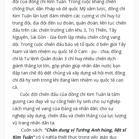
đội của đồng chí Kim Tuấn. Trong cuộc kháng chiến
chống thực dân Pháp và đế quốc Mỹ xâm lược, đồng chí
Kim Tuấn lần lượt đảm nhiệm các cương vị chỉ huy từ
trung đội, đại đội đến sư đoàn, quân đoàn; liên tục chiến
đấu trên các chiến trường Liên khu 3, Trị Thiên, Tây
Nguyên, Sài Gòn - Gia Định lập nhiều chiến công vang
dội. Trong cuộc chiến đấu bảo vệ tổ quốc ở biên giới Tây
Nam và làm nhiệm vụ quốc tế ở Cam - pu - chia, đồng
chí là Tư lệnh Quân đoàn 3 chỉ huy nhiều chiến dịch
giành thắng lợi lớn, góp phần giúp nhân dân nước bạn
đập tan chế độ diệt chủng và xây dựng xã hội mới; đồng
chí đã hy sinh trong khi đang làm nhiệm vụ quốc tế cao
cả.
Cuộc đời chiến đấu của đồng chí Kim Tuấn là tấm
gương cao đẹp về sự cống hiến hy sinh cho sự nghiệp
cách mạng vẻ vang của Đảng và nhân dân; cho sự
nghiệp xây dựng, chiến đấu và chiến thắng của lực lượng
vũ trang nhân dân ta.
Cuốn sách:
"Chân dung vị Tướng Anh hùng, liệt sĩ
Kim Tuấn"
có ý nghĩa thiết thực trong việc giáo dục