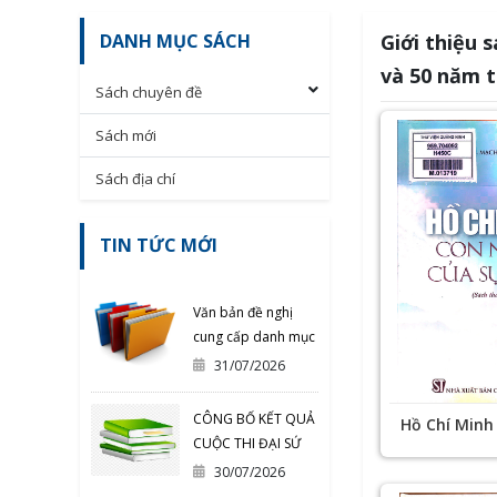
DANH MỤC SÁCH
Giới thiệu 
và 50 năm t
Sách chuyên đề
Sách mới
Sách địa chí
TIN TỨC MỚI
Văn bản đề nghị
cung cấp danh mục
sách in đã được
31/07/2026
phát hành
CÔNG BỐ KẾT QUẢ
Hồ Chí Minh
CUỘC THI ĐẠI SỨ
của sự sống
VĂN HÓA ĐỌC
30/07/2026
TỈNH QUẢNG NINH