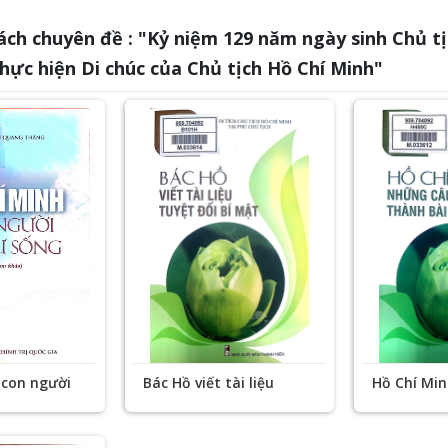
sách chuyên đề : "Kỷ niệm 129 năm ngày sinh Chủ tị
hực hiện Di chúc của Chủ tịch Hồ Chí Minh"
 con người
Bác Hồ viết tài liệu
Hồ Chí Mi
tuyệt đối bí mật
câu chuyện
học lịch sử