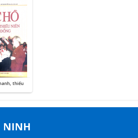
hanh, thiếu
đồng
G NINH