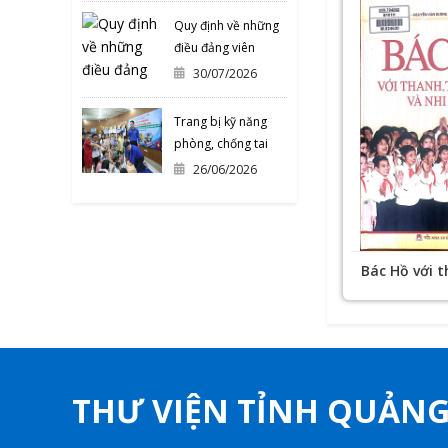
NĂM 2026
Quy định về những
điều đảng viên
không được làm
30/07/2026
Trang bị kỹ năng
phòng, chống tai
nạn mùa hè cho
26/06/2026
thiếu nhi
Bác Hồ với t
niên và nhi 
THƯ VIỆN TỈNH QUẢN