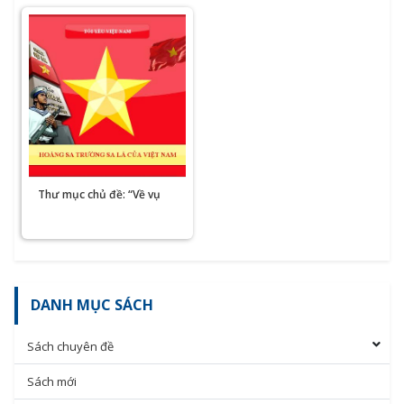
Thư mục chủ đề: “Về vụ
việc Trung Quốc hạ đặt
giàn khoan HD-981 trái
phép ở vùng biển Việt
Nam” tháng 6/2014
DANH MỤC SÁCH
Sách chuyên đề
Sách mới