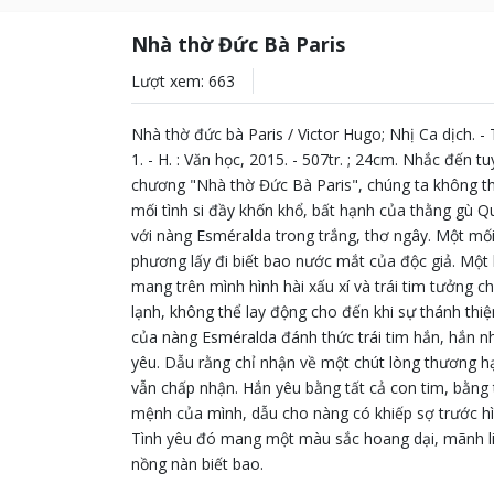
Nhà thờ Đức Bà Paris
Lượt xem: 663
Nhà thờ đức bà Paris / Victor Hugo; Nhị Ca dịch. - 
1. - H. : Văn học, 2015. - 507tr. ; 24cm. Nhắc đến tu
chương "Nhà thờ Đức Bà Paris", chúng ta không t
mối tình si đầy khốn khổ, bất hạnh của thằng gù 
với nàng Esméralda trong trắng, thơ ngây. Một mối
phương lấy đi biết bao nước mắt của độc giả. Một 
mang trên mình hình hài xấu xí và trái tim tưởng c
lạnh, không thể lay động cho đến khi sự thánh thiệ
của nàng Esméralda đánh thức trái tim hắn, hắn nh
yêu. Dẫu rằng chỉ nhận về một chút lòng thương 
vẫn chấp nhận. Hắn yêu bằng tất cả con tim, bằng 
mệnh của mình, dẫu cho nàng có khiếp sợ trước hì
Tình yêu đó mang một màu sắc hoang dại, mãnh li
nồng nàn biết bao.