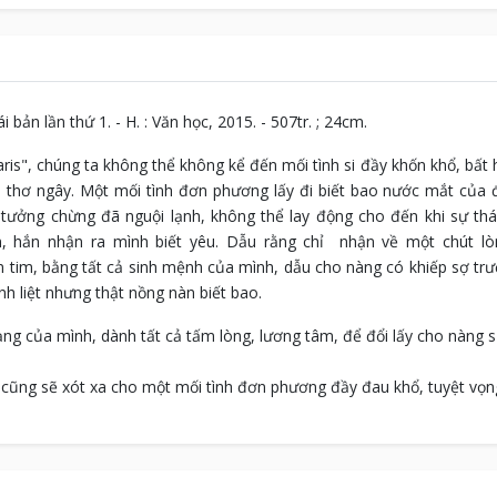
 bản lần thứ 1. - H. : Văn học, 2015. - 507tr. ; 24cm.
is", chúng ta không thể không kể đến mối tình si đầy khốn khổ, bất
 thơ ngây. Một mối tình đơn phương lấy đi biết bao nước mắt của đ
m tưởng chừng đã nguội lạnh, không thể lay động cho đến khi sự thá
, hắn nhận ra mình biết yêu. Dẫu rằng chỉ nhận về một chút lò
tim, bằng tất cả sinh mệnh của mình, dẫu cho nàng có khiếp sợ trư
 liệt nhưng thật nồng nàn biết bao.
ng của mình, dành tất cả tấm lòng, lương tâm, để đổi lấy cho nàng sự
 cũng sẽ xót xa cho một mối tình đơn phương đầy đau khổ, tuyệt vọn