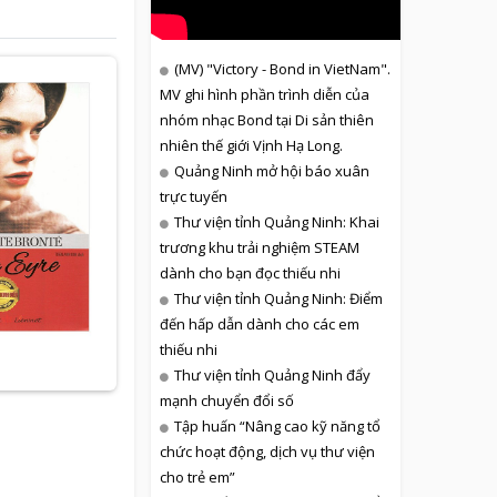
(MV) "Victory - Bond in VietNam".
MV ghi hình phần trình diễn của
nhóm nhạc Bond tại Di sản thiên
nhiên thế giới Vịnh Hạ Long.
Quảng Ninh mở hội báo xuân
trực tuyến
Thư viện tỉnh Quảng Ninh: Khai
trương khu trải nghiệm STEAM
dành cho bạn đọc thiếu nhi
Thư viện tỉnh Quảng Ninh: Điểm
đến hấp dẫn dành cho các em
thiếu nhi
Thư viện tỉnh Quảng Ninh đẩy
mạnh chuyển đổi số
Tập huấn “Nâng cao kỹ năng tổ
chức hoạt động, dịch vụ thư viện
cho trẻ em”