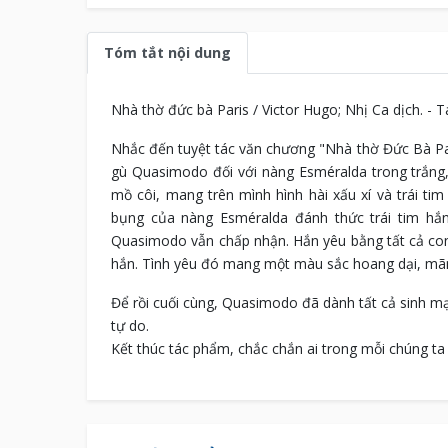
Tóm tắt nội dung
Nhà thờ đức bà Paris / Victor Hugo; Nhị Ca dịch. - Tái
Nhắc đến tuyệt tác văn chương "Nhà thờ Đức Bà Par
gù Quasimodo đối với nàng Esméralda trong trắng,
mồ côi, mang trên mình hình hài xấu xí và trái ti
bụng của nàng Esméralda đánh thức trái tim hắn
Quasimodo vẫn chấp nhận. Hắn yêu bằng tất cả con 
hắn. Tình yêu đó mang một màu sắc hoang dại, mãnh
Để rồi cuối cùng, Quasimodo đã dành tất cả sinh mạ
tự do.
Kết thúc tác phẩm, chắc chắn ai trong mỗi chúng ta