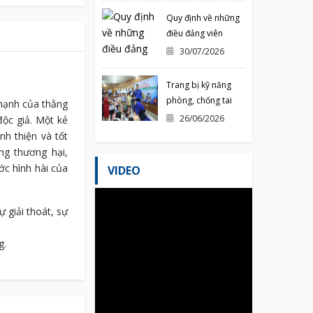
NĂM 2026
Quy định về những
điều đảng viên
không được làm
30/07/2026
Trang bị kỹ năng
phòng, chống tai
 hạnh của thằng
nạn mùa hè cho
26/06/2026
ộc giả. Một kẻ
thiếu nhi
nh thiện và tốt
ng thương hại,
ớc hình hài của
VIDEO
 giải thoát, sự
g.