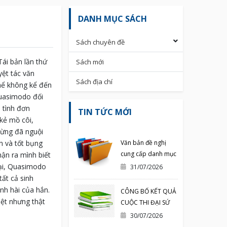
DANH MỤC SÁCH
Sách chuyên đề
Tái bản lần thứ
Sách mới
yệt tác văn
Sách địa chí
hể không kể đến
Quasimodo đối
 tình đơn
TIN TỨC MỚI
kẻ mồ côi,
hừng đã nguội
n và tốt bụng
Văn bản đề nghị
cung cấp danh mục
ận ra mình biết
sách in đã được
hại, Quasimodo
31/07/2026
phát hành
tất cả sinh
nh hài của hắn.
CÔNG BỐ KẾT QUẢ
ệt nhưng thật
CUỘC THI ĐẠI SỨ
VĂN HÓA ĐỌC
30/07/2026
TỈNH QUẢNG NINH