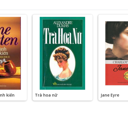
ịnh kiến
Trà hoa nữ
Jane Eyre