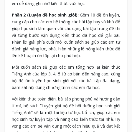
em dễ dàng ghi nhớ kiến thức vừa học.
Phần 2 (Luyện đề học sinh giỏi):
Gồm 10 đề ôn luyện,
cung cấp cho các em hệ thống các bài tập hay và khó để
giúp học sinh làm quen với các dạng bài tập trong đề thi
và từng bước vận dụng kiến thức đã học để giải bài.
Phần lời giải phía cuối mỗi cuốn sách sẽ giúp các em tự
đánh giá năng lực, phát hiện những lỗ hổng kiến thức để
lên kế hoạch ôn tập lại cho phù hợp.
Mỗi cuốn sách sẽ giúp các em tổng hợp lại kiến thức
Tiếng Anh của lớp 3, 4, 5 từ cơ bản đến nâng cao, cùng
bộ đề ôn luyện học sinh giỏi với các bài tập đa dạng,
bám sát nội dung chương trình các em đã học.
Với kiến thức toàn diện, bài tập phong phú và hướng dẫn
tỉ mỉ, bộ sách “Luyện giải bộ đề bồi dưỡng học sinh giỏi
Tiếng Anh”
sẽ là một tài liệu tự học bổ ích, giúp các em
học sinh tự luyện tập và nâng cao kiến thức tại nhà. Hy
vọng các em sẽ vận dụng một cách hiệu quả và đạt kết