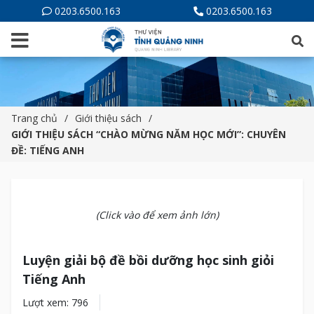
0203.6500.163
0203.6500.163
Trang chủ
Giới thiệu sách
GIỚI THIỆU SÁCH “CHÀO MỪNG NĂM HỌC MỚI”: CHUYÊN
ĐỀ: TIẾNG ANH
(Click vào để xem ảnh lớn)
Luyện giải bộ đề bồi dưỡng học sinh giỏi
Tiếng Anh
Lượt xem: 796