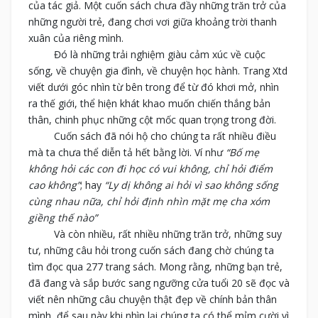
của tác giả. Một cuốn sách chưa đầy những trăn trở của
những người trẻ, đang chơi vơi giữa khoảng trời thanh
xuân của riêng mình.
Đó là những trải nghiệm giàu cảm xúc về cuộc
sống, về chuyện gia đình, về chuyện học hành. Trang Xtd
viết dưới góc nhìn từ bên trong để từ đó khơi mở, nhìn
ra thế giới, thể hiện khát khao muốn chiến thắng bản
thân, chinh phục những cột mốc quan trọng trong đời.
Cuốn sách đã nói hộ cho chúng ta rất nhiều điều
mà ta chưa thể diễn tả hết bằng lời. Ví như
“Bố mẹ
không hỏi các con đi học có vui không, chỉ hỏi điểm
cao không”
; hay
“Ly dị không ai hỏi vì sao không sống
cùng nhau nữa, chỉ hỏi định nhìn mặt mẹ cha xóm
giềng thế nào”
Và còn nhiều, rất nhiều những trăn trở, những suy
tư, những câu hỏi trong cuốn sách đang chờ chúng ta
tìm đọc qua 277 trang sách. Mong rằng, những bạn trẻ,
đã đang và sắp bước sang ngưỡng cửa tuổi 20 sẽ đọc và
viết nên những câu chuyện thật đẹp về chính bản thân
mình, để sau này khi nhìn lại chúng ta có thể mỉm cười vì