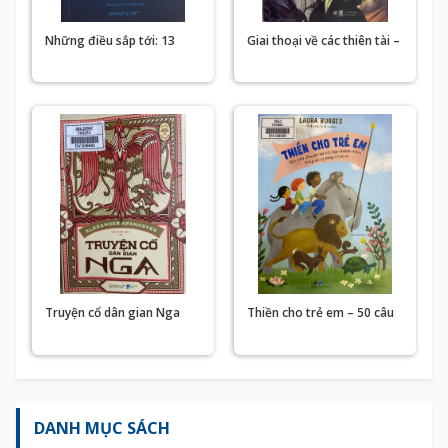
Những điều sắp tới: 13
Giai thoại về các thiên tài –
phát kiến thay đổi tương
Hành trình khám phá tài
lai nhân loại
năng
Truyện cổ dân gian Nga
Thiền cho trẻ em – 50 câu
chuyện và bài tập chánh
niệm thắp sáng lòng nhân
ái
DANH MỤC SÁCH